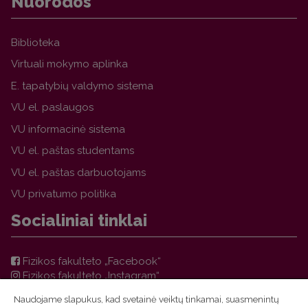
Nuorodos
Biblioteka
Virtuali mokymo aplinka
E. tapatybių valdymo sistema
VU el. paslaugos
VU informacinė sistema
VU el. paštas studentams
VU el. paštas darbuotojams
VU privatumo politika
Socialiniai tinklai
Fizikos fakulteto „Facebook“
Fizikos fakulteto „Instagram“
Teorinės fizikos ir astronomijos instituto „Facebook“
Naudojame slapukus, kad svetainė veiktų tinkamai, suasmenintų
VU FF TFAI Molėtų astronomijos observatorijos