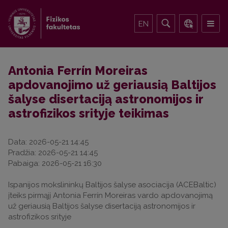
EN
Antonia Ferrín Moreiras
apdovanojimo už geriausią Baltijos
šalyse disertaciją astronomijos ir
astrofizikos srityje teikimas
Data: 2026-05-21 14:45
Pradžia:
2026-05-21 14:45
Pabaiga:
2026-05-21 16:30
Ispanijos mokslininkų Baltijos šalyse asociacija (ACEBaltic)
įteiks pirmąjį Antonia Ferrín Moreiras vardo apdovanojimą
už geriausią Baltijos šalyse disertaciją astronomijos ir
astrofizikos srityje