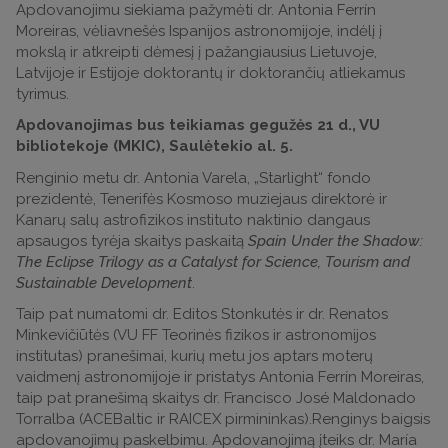
Apdovanojimu siekiama pažymėti dr. Antonia Ferrín
Moreiras, vėliavnešės Ispanijos astronomijoje, indėlį į
mokslą ir atkreipti dėmesį į pažangiausius Lietuvoje,
Latvijoje ir Estijoje doktorantų ir doktorančių atliekamus
tyrimus.
Apdovanojimas bus teikiamas gegužės 21 d., VU
bibliotekoje (MKIC), Saulėtekio al. 5.
Renginio metu dr. Antonia Varela, „Starlight“ fondo
prezidentė, Tenerifės Kosmoso muziejaus direktorė ir
Kanarų salų astrofizikos instituto naktinio dangaus
apsaugos tyrėja skaitys paskaitą
Spain Under the Shadow:
The Eclipse Trilogy as a Catalyst for Science, Tourism and
Sustainable Development
.
Taip pat numatomi dr. Editos Stonkutės ir dr. Renatos
Minkevičiūtės (VU FF Teorinės fizikos ir astronomijos
institutas) pranešimai, kurių metu jos aptars moterų
vaidmenį astronomijoje ir pristatys Antonia Ferrín Moreiras,
taip pat pranešimą skaitys dr. Francisco José Maldonado
Torralba (ACEBaltic ir RAICEX pirmininkas).Renginys baigsis
apdovanojimų paskelbimu. Apdovanojimą įteiks dr. María