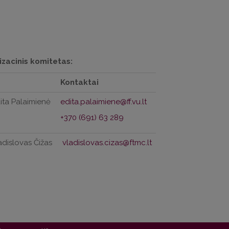
zacinis komitetas:
Kontaktai
dita Palaimienė
+370 (691) 63 289
ladislovas Čižas
vladislovas.cizas@ftmc.lt