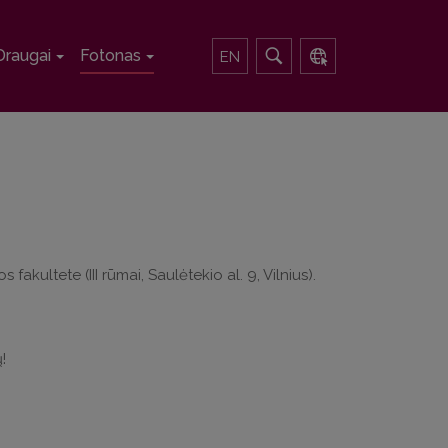
Draugai
Fotonas
EN
 fakultete (III rūmai, Saulėtekio al. 9, Vilnius).
!