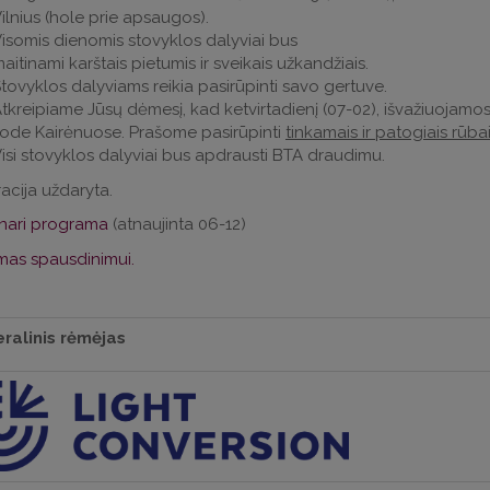
ilnius (hole prie apsaugos).
isomis dienomis stovyklos dalyviai bus
aitinami karštais pietumis ir sveikais užkandžiais.
tovyklos dalyviams reikia pasirūpinti savo gertuve.
tkreipiame Jūsų dėmesį, kad ketvirtadienį (07-02), išvažiuojam
ode Kairėnuose. Prašome pasirūpinti
tinkamais ir patogiais rūba
isi stovyklos dalyviai bus apdrausti BTA draudimu.
racija uždaryta.
inari programa
(atnaujinta 06-12)
mas spausdinimui.
ralinis rėmėjas