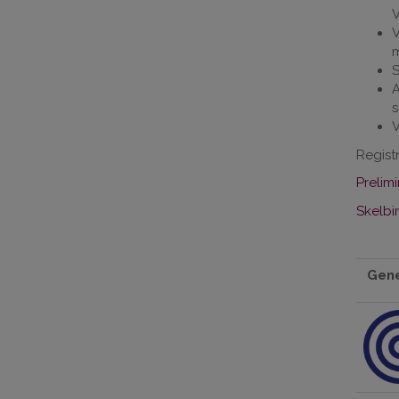
V
V
m
S
A
s
V
Regist
Prelim
Skelbi
Gene