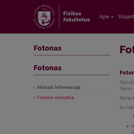
Apie
Stojan
Fo
Fotonas
Fotonas
Foton
Stovykl
Aktuali informacija
Tema – 
Fotono stovykla
Skirta
Su nek
A
n