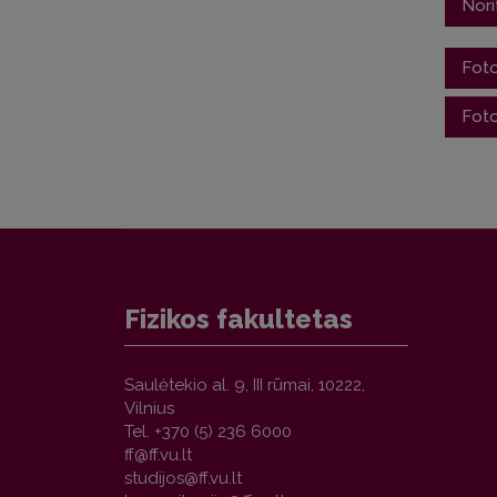
Nori
Foto
Foto
DATA: 
DAT
VIETA
VIE
Regi
Su n
Įka
Fizik
Asm
Fizikos fakultetas
Bes
VU
Saulėtekio al. 9, III rūmai, 10222,
Vilnius
So
Tel. +370 (5) 236 6000
Su n