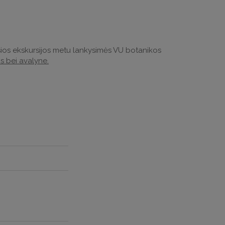
osios ekskursijos metu lankysimės VU botanikos
is bei avalyne.