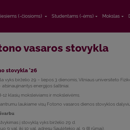
tiesiems (-čiosioms)
Studentams (-ėms)
Mokslas
tono vasaros stovykla
o stovykla '26
a vyks birželio 29 – liepos 3 dienomis, Vilniaus universiteto Fizikos
atsinaujinantys energijos šaltiniai.
 8-12 klasių moksleiviams ir moksleivėms.
antrumu laukiame visų Fotono vasaros dienos stovyklos dalyvių
Svarbu
tvykimas į stovyklą vyks birželio 29 d.
uo 9 val. iki 10 val. adresu Saulėtekio al. 9 (III rūmai),