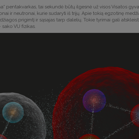
a“ pentakvarkas, tai sekundė būtų ilgesnė už visos Visatos gyv
tonai ir neutronai, kurie sudaryti iš trijų. Apie tokią egzotinę me
gos prigimtį ir sąsajas tarp dalelių. Tokie tyrimai gali atskleisti
 sako VU fizikas.