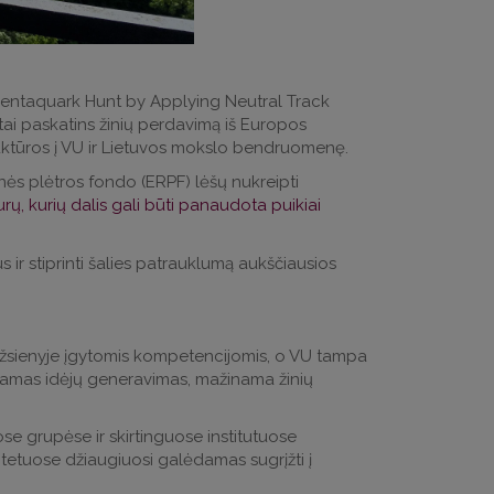
 Pentaquark Hunt by Applying Neutral Track
tai paskatins žinių perdavimą iš Europos
uktūros į VU ir Lietuvos mokslo bendruomenę.
s plėtros fondo (ERPF) lėšų nukreipti
rų, kurių dalis gali būti panaudota puikiai
ir stiprinti šalies patrauklumą aukščiausios
o užsienyje įgytomis kompetencijomis, o VU tampa
tinamas idėjų generavimas, mažinama žinių
ose grupėse ir skirtinguose institutuose
sitetuose džiaugiuosi galėdamas sugrįžti į