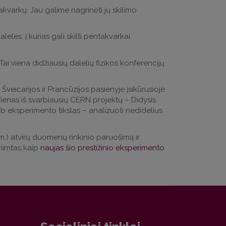
akvarkų. Jau galime nagrinėti jų skilimo
es, į kurias gali skilti pentakvarkai.
i viena didžiausių dalelių fizikos konferencijų
Šveicarijos ir Prancūzijos pasienyje įsikūrusioje
Vienas iš svarbiausių CERN projektų – Didysis
LHCb eksperimento tikslas – analizuoti nedidelius
.) atvirų duomenų rinkinio paruošimą ir
riimtas kaip
naujas šio prestižinio eksperimento