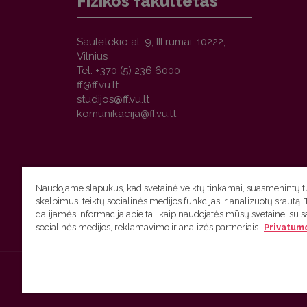
Fizikos fakultetas
Saulėtekio al. 9, III rūmai, 10222,
Vilnius
Tel. +370 (5) 236 6000
Naudojame slapukus, kad svetainė veiktų tinkamai, suasmenintų tu
skelbimus, teiktų socialinės medijos funkcijas ir analizuotų srautą. 
dalijamės informacija apie tai, kaip naudojatės mūsų svetaine, su 
socialinės medijos, reklamavimo ir analizės partneriais.
Privatumo
© Vilniaus universitetas