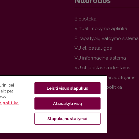
Nuorodos
Biblioteka
Virtuali mokymo aplinka
E. tapatybių valdymo sistema
VU el. paslaugos
VU informacinė sistema
VU el. paštas studentams
VU el. paštas darbuotojams
rinį bei
VU privatumo politika
Leisti visus slapukus
Taip pat
savo
 politika
Atsisakyti visų
Slapukų nustatymai