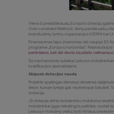
Viena iš prestižiškiausių Europos dotacijų įgal
Over-constraint Method), skirtą pentakvarkų (dal
branduolinių tyrimų organizacijos (CERN) bei L
Finansavimas tapo įmanomas dėl naujojo ES fon
programai „Europos horizontas“. Pasinaudojusi 
įvertintiems, bet dėl riboto biudžeto nefinans
Šis mechanizmas suteikia Lietuvos mokslininkams 
kvalifikacijos specialistams.
Abipusė dotacijos nauda
Projekte ypatingas dėmesys skiriamas dalijimuis
terpe, kurioje tyrėjai gali visokeriopai tobulėt
izoliacija.
„Ši dotacija skirta mokslininkų mobilumui skatint
mokslininkai įgyja reikalingos patirties, nuolat 
Lietuvą ir mokslinę veiklą tęsti Vilniaus universite