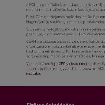
„LHCb tarp didžiulio kiekio duomenų, iš kvintili
mechanizmus ir aiškintis, kaip ir kodėl jie atsiran
PHANTOM naudojamas metodas leidžia iš duomenų, a
Nagrinėjant jų spektrą galima rasti pentakvarkų p
Šį pažangų metodą VU mokslininkas neseniai prist
pasaulyje, kur susirenka įvairių CERN eksperimen
CERN yra didžiausia pasaulyje dalelių fizikos labo
organizacijoje mokslininkai atlieka eksperimentu
hadronų greitintuvas (LHC), kuris leidžia tyrinėti
skirtumus tarp materijos ir antimaterijos, tyrinėja
Viename iš
didžiųjų CERN eksperimentų
dr. M. 
techninį jų išleidimo įgyvendinimą. 2024 m. LHC
institutas
.