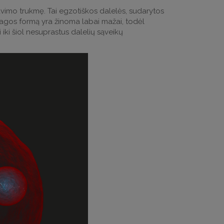
avimo trukmę. Tai egzotiškos dalelės, sudarytos
džiagos formą yra žinoma labai mažai, todėl
 iki šiol nesuprastus dalelių sąveikų