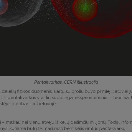
Pentakvarkas. CERN illiustracija
 dalelių fizikos duomenis, kartu su broliu buvo pirmieji lietuvi
ir tirti pentakvarkus yra itin sudėtinga, eksperimentiniai ir teorinia
ystėje, o dabar – ir Lietuvoje.
 – mažiau nei vienu atveju iš kelių dešimčių milijonų. Todėl info
ys, kuriame būtų tikimasi rasti bent kelis šimtus pentakvarkų.