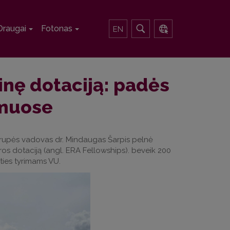
Draugai
Fotonas
EN
inę dotaciją: padės
imuose
“ grupės vadovas dr. Mindaugas Šarpis
pelnė
s dotaciją (angl. ERA Fellowships).
beveik 200
ities tyrimams VU.