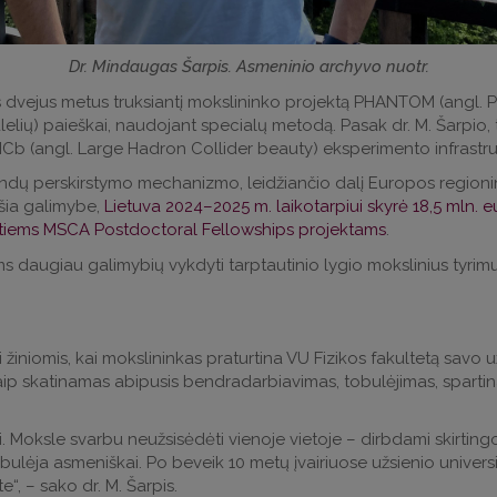
Dr. Mindaugas Šarpis. Asmeninio archyvo nuotr.
ins dvejus metus truksiantį mokslininko projektą PHANTOM (angl.
elių) paieškai, naudojant specialų metodą. Pasak dr. M. Šarpio, 
HCb (angl. Large Hadron Collider beauty) eksperimento infrastr
dų perskirstymo mechanizmo, leidžiančio dalį Europos regioninė
šia galimybe,
Lietuva 2024–2025 m. laikotarpiui skyrė 18,5 mln. eu
uotiems MSCA Postdoctoral Fellowships projektams
.
daugiau galimybių vykdyti tarptautinio lygio mokslinius tyrimus 
i žiniomis, kai mokslininkas praturtina VU Fizikos fakultetą sav
i. Taip skatinamas abipusis bendradarbiavimas, tobulėjimas, spar
i. Moksle svarbu neužsisėdėti vienoje vietoje – dirbdami skirting
tobulėja asmeniškai. Po beveik 10 metų įvairiuose užsienio univer
te“, – sako dr. M. Šarpis.