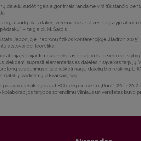
jonų dalelių sudėtingais algoritmais randame virš tūkstančio pent
da.
tkurtų tik iš dalies, vėlesniame analizės žingsnyje atkurti dalel
ėdsakų“, – teigia dr. M. Šarpis.
atė Japonijoje, hadronų fizikos konferencijoje „Hadron 2025“. Ta
tų atstovai bei teoretikai.
ratorija, vienijanti mokslininkus iš daugiau kaip šimto valstybių. 
s, siekdami suprasti elementariąsias daleles ir sąveikas tarp jų. 
 protonų susidūrimus ir taip ieškoti naujų dalelių bei reiškinių. 
nt dalelių, vadinamų b kvarkais, tipą.
Šarpis buvo atsakingas už LHCb eksperimento „Run1“ (2011–2012 m
b kolaboracijos tarybos sprendimu Vilniaus universitetas buvo p