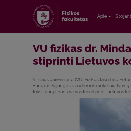
Apie
Stojan
VU fizikas dr. Mind
stiprinti Lietuvos
Vilniaus universiteto (VU) Fizikos fakulteto Fot
Europos Sąjungos bendrosios mokslinių tyrimų i
tūkst. eurų finansavima
s leis stiprinti Lietuvos