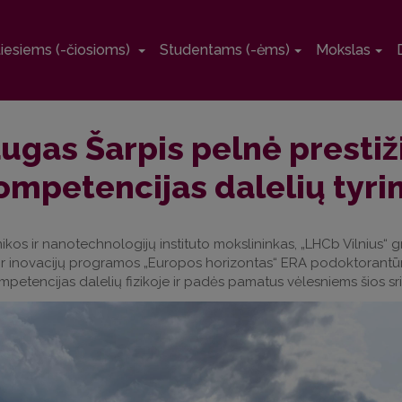
tiesiems (-čiosioms)
Studentams (-ėms)
Mokslas
augas Šarpis pelnė prestiž
 kompetencijas dalelių tyr
onikos ir nanotechnologijų instituto mokslininkas, „LHCb Vilnius
r inovacijų programos „Europos horizontas“ ERA podoktorantūro
 kompetencijas dalelių fizikoje ir padės pamatus vėlesniems šios sr