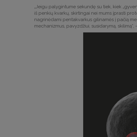
„Jeigu palygintume sekundę su tiek, kiek „gyven
iš penkių kvarkų, skirtingai nei mums įprasti pro
nagrinėdami pentakvarkus gilinamės į pačią medžia
mechanizmus, pavyzdžiui, susidarymą, skilimą“, –