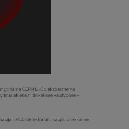
ai jungtiniame CERN LHCb eksperimente
i tyrimai atliekami tik keliose valstybėse –
rmacijai LHCb detektoriumi kaupti prireikia ne