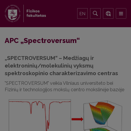
EN
APC „Spectroversum“
„SPECTROVERSUM“ – Medžiagų ir
elektroninių/molekulinių vyksmų
spektroskopinio charakterizavimo centras
"SPECTROVERSUM" veikia Vilniaus universiteto bei
Fizinių ir technologijos mokslų centro mokslinėje bazėje