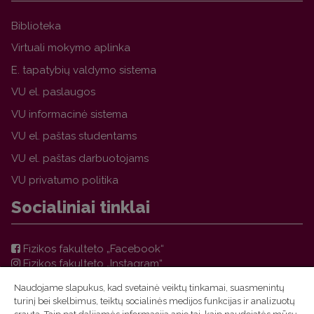
Biblioteka
Virtuali mokymo aplinka
E. tapatybių valdymo sistema
VU el. paslaugos
VU informacinė sistema
VU el. paštas studentams
VU el. paštas darbuotojams
VU privatumo politika
Socialiniai tinklai
Fizikos fakulteto „Facebook“
Fizikos fakulteto „Instagram“
Teorinės fizikos ir astronomijos instituto „Facebook“
Naudojame slapukus, kad svetainė veiktų tinkamai, suasmenintų
VU FF TFAI Molėtų astronomijos observatorijos
turinį bei skelbimus, teiktų socialinės medijos funkcijas ir analizuotų
„Facebook“