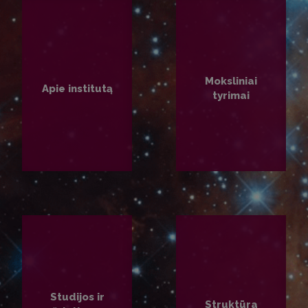
Moksliniai
Apie institutą
tyrimai
PLAČIAU
PLAČIAU
Studijos ir
Struktūra