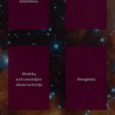
švietimas
PLAČIAU
PLAČIAU
Molėtų
astronomijos
Renginiai
observatorija
PLAČIAU
PLAČIAU